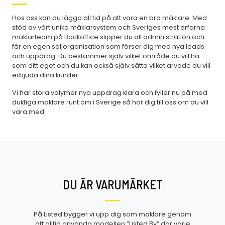
Hos oss kan du lägga all tid på att vara en bra mäklare. Med
stöd av vårt unika mäklarsystem och Sveriges mest erfarna
mäklarteam på Backoffice slipper du all administration och
får en egen säljorganisation som förser dig med nya leads
och uppdrag. Du bestämmer själv vilket område du vill ha
som ditt eget och du kan också själv sätta vilket arvode du vill
erbjuda dina kunder.
Vi har stora volymer nya uppdrag klara och fyller nu på med
duktiga mäklare runt om i Sverige så hör dig till oss om du vill
vara med.
DU ÄR VARUMÄRKET
På Listed bygger vi upp dig som mäklare genom
att alltid använda modellen ”Listed By” där varje