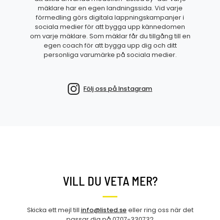
mäklare har en egen landningssida. Vid varje
förmedling görs digitala lappningskampanjer i
sociala medier för att bygga upp kännedomen
om varje mäklare. Som mäklar får du tillgång till en
egen coach för att bygga upp dig och ditt
personliga varumärke på sociala medier.
Följ oss på Instagram
VILL DU VETA MER?
Skicka ett mejl till
info@listed.se
eller ring oss när det
passar dig på 0707-330732