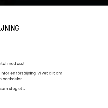
LJNING
mtal med oss!
för en försäljning. Vi vet allt om
h nackdelar.
 som steg ett.