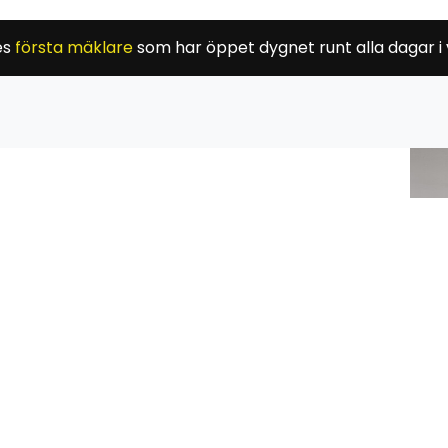
es
första mäklare
som har öppet dygnet runt alla dagar i
E-post
ter registreras och behandlas enligt